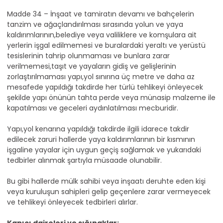
Madde 34 – İnşaat ve tamiratın devamı ve bahçelerin
tanzim ve ağaçlandırılması sırasında yolun ve yaya
kaldırımlarının,belediye veya valiliklere ve komşulara ait
yerlerin işgal edilmemesi ve buralardaki yeraltı ve yerüstü
tesislerinin tahrip olunmaması ve bunlara zarar
verilmemesi,taşıt ve yayaların gidiş ve gelişlerinin
zorlaştırılmaması yapı,yol sınırına üç metre ve daha az
mesafede yapıldığı takdirde her türlü tehlikeyi önleyecek
şekilde yapı önünün tahta perde veya münasip malzeme ile
kapatılması ve geceleri aydınlatılması mecburidir.
Yapı,yol kenarına yapıldığı takdirde ilgili idarece takdir
edilecek zaruri hallerde yaya kaldırımlarının bir kısmının
işgaline yayalar için uygun geçiş sağlamak ve yukarıdaki
tedbirler alınmak şartıyla müsaade olunabilir.
Bu gibi hallerde mülk sahibi veya inşaatı deruhte eden kişi
veya kuruluşun sahipleri gelip geçenlere zarar vermeyecek
ve tehlikeyi önleyecek tedbirleri alırlar.