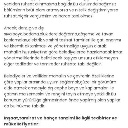
yeniden ruhsat alınmasına bağlıdır.Bu durumda;bağımsız
bölümlerin brüt alanı artmıyorsa ve nitelik değiştirmiyorsa
ruhsat,hiçbir vergi,resim ve harca tabi olmaz.
Ancak; derz,iç ve dış
sıva,boya,badana,oluk,dere,doğrama,döşeme ve tavan
kaplamaları,elektrik ve sıhhi tesisat tamirleri ile çatı onarımı
ve kiremit aktarılması ve yönetmeliğe uygun olarak
mahallin hususiyetine göre belediyelerce hazırlanacak imar
yönetmeliklerinde belirtilecek taşıyıcı unsuru etkilemeyen
diğer tadilatlar ve tamiratlar ruhsata tabi değildir.
Belediyeler ve valilikler mahallin ve çevrenin özelliklerine
göre yapılar arasında uyum sağlamak,güzel bir görünüm
elde etmek amacıyla dış cephe boya ve kaplamaları ile
çatının malzemesini ve rengini tayin etmeye yetkilidir.Bu
kanunun yürürlüğe girmesinden önce yapılmış olan yapılar
da bu hükme tabidir.
İnşaat,tamirat ve bahçe tanzimi ile ilgili tedbirler ve
mükellefiyetler: