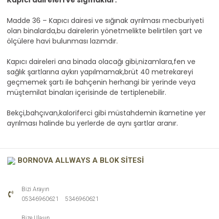
Kapıcı daireleri ve sığınaklar:
Madde 36 – Kapıcı dairesi ve sığınak ayrılması mecburiyeti
olan binalarda,bu dairelerin yönetmelikte belirtilen şart ve
ölçülere havi bulunması lazımdır.
Kapıcı daireleri ana binada olacağı gibi,nizamlara,fen ve
sağlık şartlarına aykırı yapılmamak,brüt 40 metrekareyi
geçmemek şartı ile bahçenin herhangi bir yerinde veya
müştemilat binaları içerisinde de tertiplenebilir.
Bekçi,bahçıvan,kaloriferci gibi müstahdemin ikametine yer
ayrılması halinde bu yerlerde de aynı şartlar aranır.
BORNOVA ALLWAYS A BLOK SİTESİ
Bizi Arayın
-
05346960621
5346960621
Bize Ulaşın