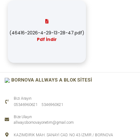
(
46416-2026-4-29-13-28-47.pdf
)
Pdf İndir
BORNOVA ALLWAYS A BLOK SİTESİ
Bizi Arayın
-
05346960621
5346960621
Bize Ulaşın
allwaysbornovayonetim@gmail.com
KAZIMDİRİK MAH. SANAYİ CAD. NO 43
İZMİR
/
BORNOVA